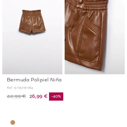
Bermuda Polipiel Niña
Ref.
15-05718-064
26,99 €
44,99 €
-
40
%