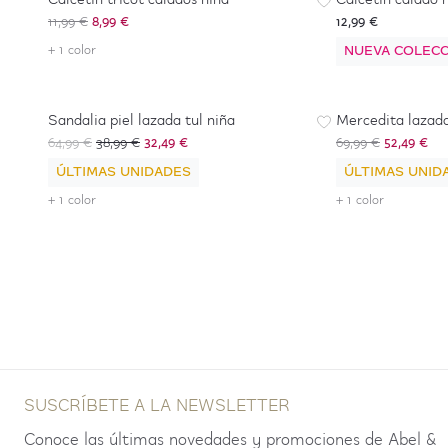
Calcetin tricot calados niña
Calcetín calado 
11,99 €
8,99 €
12,99 €
+ 1 color
NUEVA COLECC
-
50
%
*
-
25
%
Sandalia piel lazada tul niña
Mercedita lazada
64,99 €
38,99 €
32,49 €
69,99 €
52,49 €
ÚLTIMAS UNIDADES
ÚLTIMAS UNID
+ 1 color
+ 1 color
SUSCRÍBETE A LA NEWSLETTER
Conoce las últimas novedades y promociones de Abel &