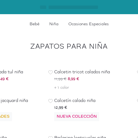
Bebé
Niña
Ocasiones Especiales
ZAPATOS PARA NIÑA
-
25
%
ada tul niña
Calcetin tricot calados niña
,49 €
11,99 €
8,99 €
+ 1 color
jacquard niña
Calcetín calado niña
12,99 €
ADES
NUEVA COLECCIÓN