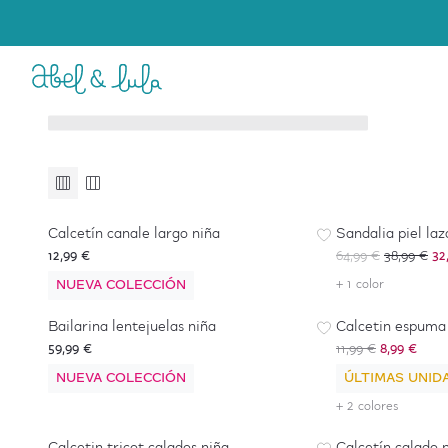
Bebé Niña
Niña
6 a 36 meses
4 a 16 años
Accesorios y Complementos
Accesorios y Complementos
-
50
%
*
Calcetín canale largo niña
Sandalia piel laz
12,99 €
64,99 €
38,99 €
32
NUEVA COLECCIÓN
+ 1 color
-
25
%
Bailarina lentejuelas niña
Calcetin espuma 
59,99 €
11,99 €
8,99 €
NUEVA COLECCIÓN
ÚLTIMAS UNID
-
25
%
+ 2 colores