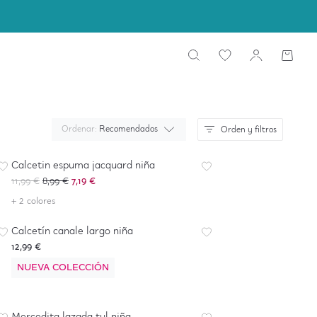
Ordenar:
Recomendados
Orden y filtros
-
40
%
*
Calcetin espuma jacquard niña
11,99 €
8,99 €
7,19 €
+ 2 colores
Calcetín canale largo niña
12,99 €
NUEVA COLECCIÓN
-
40
%
*