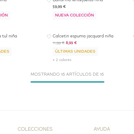
niña
Bailarina lentejuelas niña
59,99 €
IÓN
NUEVA COLECCIÓN
-
25
%
 tul niña
Calcetin espuma jacquard niña
11,99 €
8,99 €
ADES
ÚLTIMAS UNIDADES
+ 2 colores
MOSTRANDO 16 ARTÍCULOS DE 16
COLECCIONES
AYUDA