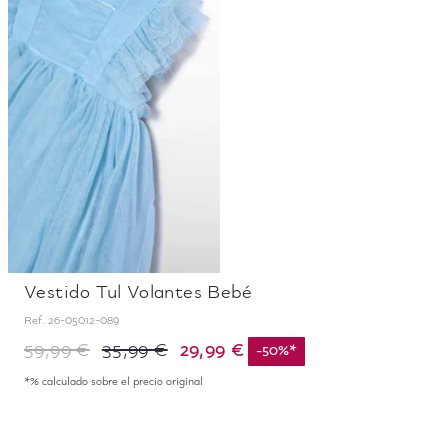
Vestido Tul Volantes Bebé
Ref.
26-05012-089
29,99 €
59,99 €
35,99 €
-
50
%
*
*% calculado sobre el precio original