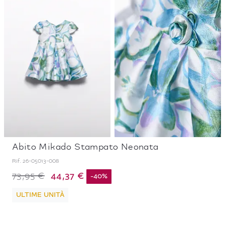
Abito Mikado Stampato Neonata
Rif.
26-05013-008
44,37 €
73,95 €
-
40
%
ULTIME UNITÀ