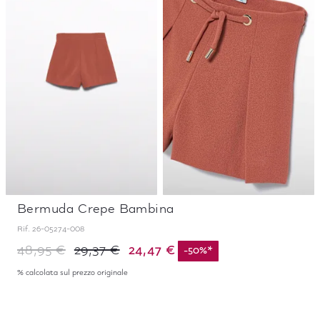
Bermuda Crepe Bambina
Rif.
26-05274-008
24,47 €
48,95 €
29,37 €
-
50
%
*
% calcolata sul prezzo originale