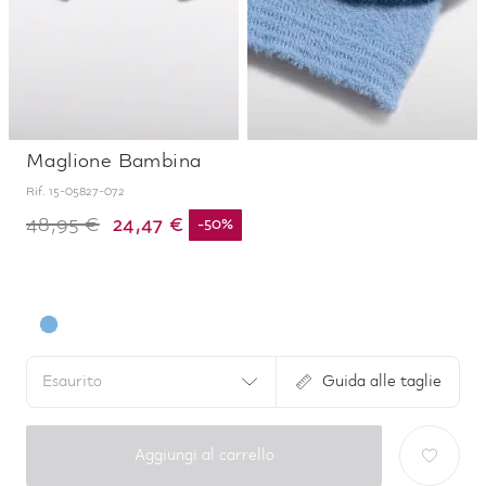
Maglione Bambina
Rif.
15-05827-072
24,47 €
48,95 €
-
50
%
Esaurito
Guida alle taglie
Aggiungi al carrello