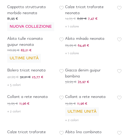
Cappotto strutturato
Calze tricot traforate
morbido neonata
neonata
81,95 €
14,95 €
8,97 €
7,47 €
NUOVA COLLEZIONE
+ 1 colore
-
25
%
-
25
%
Abito tulle ricamato
Abito mikado neonata
guipur neonata
85,95 €
64,46 €
110,95 €
83,21 €
+ 1 colore
ULTIME UNITÀ
-
40
%
*
-
40
%
Bolero tricot neonata
Giacca denim guipur
bambina
42,95 €
32,21 €
25,77 €
59,95 €
35,97 €
+ 5 colori
-
25
%
-
25
%
Collant a rete neonata
Collant a rete neonata
15,95 €
11,96 €
15,95 €
11,96 €
ULTIME UNITÀ
+ 2 colori
+ 2 colori
-
50
%
*
-
40
%
Calze tricot traforate
Abito lino combinato