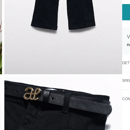
V
n
DET
SPE
CON