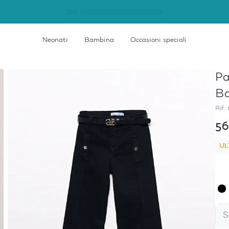
Neonati
Bambina
Occasioni speciali
Pa
B
Rif.
56
UL
S