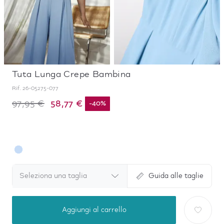
Tuta Lunga Crepe Bambina
Rif.
26-05275-077
58,77 €
97,95 €
-
40
%
Seleziona una taglia
Guida alle taglie
Aggiungi al carrello