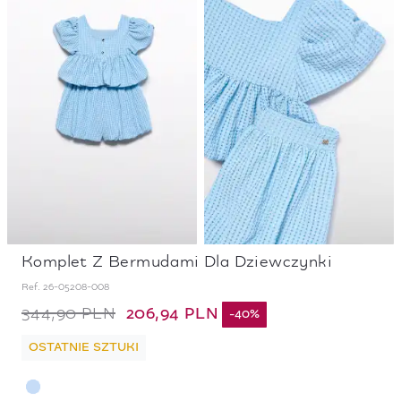
Komplet Z Bermudami Dla Dziewczynki
Ref.
26-05208-008
206,94 PLN
344,90 PLN
-
40
%
OSTATNIE SZTUKI