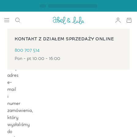
ZNAJDŹ
KONTAKT Z DZIAŁEM SPRZEDAŻY ONLINE
MOJE
800 707 514
ZAMÓWIENIE
Pon - pt 10:00 - 16:00
Wpisz
swój
adres
e-
mail
i
numer
zamówienia,
który
wysłaliśmy
do