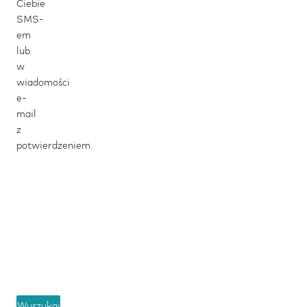
Ciebie
SMS-
em
lub
w
wiadomości
e-
mail
z
potwierdzeniem.
Email
Numer zamówienia
Wyszukaj