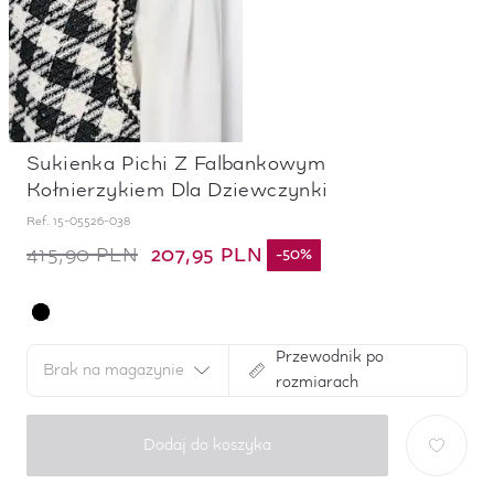
Sukienka Pichi Z Falbankowym
Kołnierzykiem Dla Dziewczynki
Ref.
15-05526-038
207,95 PLN
415,90 PLN
-
50
%
Przewodnik po
Brak na magazynie
rozmiarach
Dodaj do koszyka