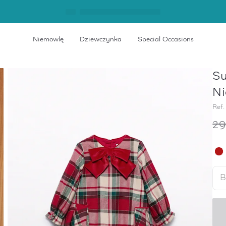
Niemowlę
Dziewczynka
Special Occasions
Su
Ni
Ref.
2
B