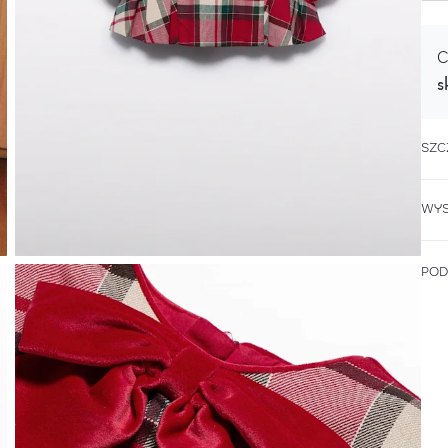
C
s
SZC
WYS
POD