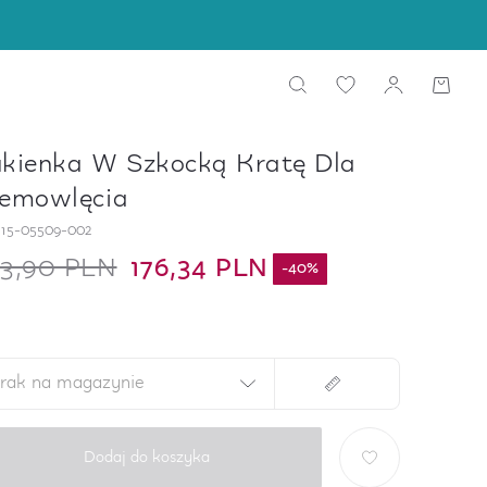
kienka W Szkocką Kratę Dla
emowlęcia
15-05509-002
93,90 PLN
176,34 PLN
-
40
%
rak na magazynie
Dodaj do koszyka