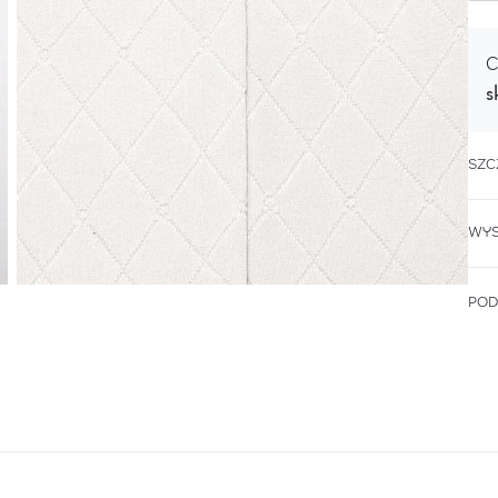
C
s
SZC
WYS
POD