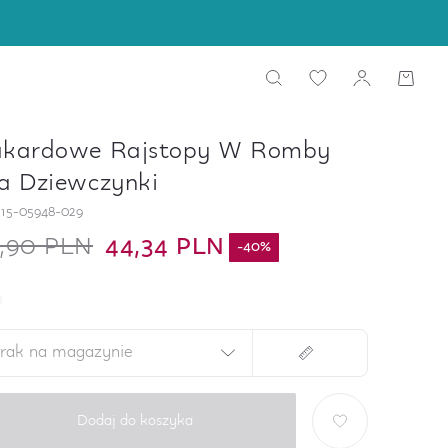
akardowe Rajstopy W Romby
a Dziewczynki
15-05948-029
,90 PLN
44,34 PLN
-
40
%
rak na magazynie
Dodaj do koszyka