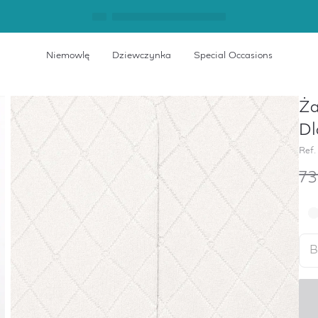
Niemowlę
Dziewczynka
Special Occasions
Ż
Dl
Ref.
73
B