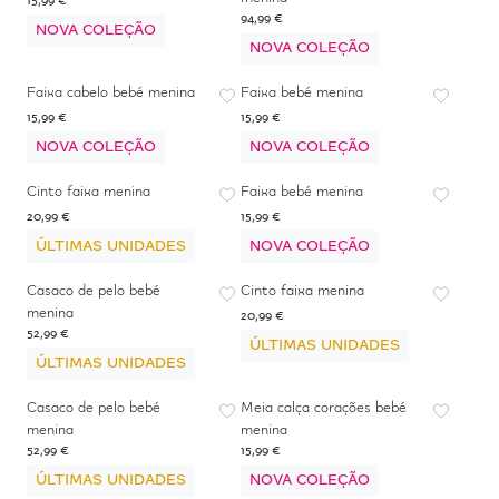
15,99 €
94,99 €
NOVA COLEÇÃO
NOVA COLEÇÃO
Faixa cabelo bebé menina
Faixa bebé menina
15,99 €
15,99 €
NOVA COLEÇÃO
NOVA COLEÇÃO
Cinto faixa menina
Faixa bebé menina
20,99 €
15,99 €
ÚLTIMAS UNIDADES
NOVA COLEÇÃO
Casaco de pelo bebé
Cinto faixa menina
menina
20,99 €
52,99 €
ÚLTIMAS UNIDADES
ÚLTIMAS UNIDADES
Casaco de pelo bebé
Meia calça corações bebé
menina
menina
52,99 €
15,99 €
ÚLTIMAS UNIDADES
NOVA COLEÇÃO
-
50
%
*