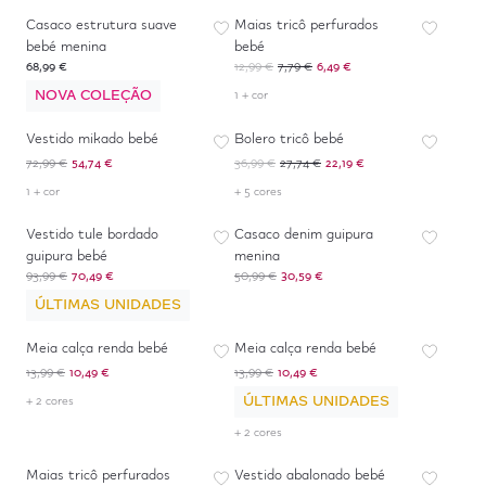
Casaco estrutura suave
Maias tricô perfurados
bebé menina
bebé
68,99 €
12,99 €
7,79 €
6,49 €
NOVA COLEÇÃO
1 + cor
-
25
%
-
40
%
*
Vestido mikado bebé
Bolero tricô bebé
72,99 €
54,74 €
36,99 €
27,74 €
22,19 €
1 + cor
+ 5 cores
-
25
%
-
40
%
Vestido tule bordado
Casaco denim guipura
guipura bebé
menina
93,99 €
70,49 €
50,99 €
30,59 €
ÚLTIMAS UNIDADES
-
25
%
-
25
%
Meia calça renda bebé
Meia calça renda bebé
13,99 €
10,49 €
13,99 €
10,49 €
ÚLTIMAS UNIDADES
+ 2 cores
+ 2 cores
-
50
%
*
-
25
%
Maias tricô perfurados
Vestido abalonado bebé