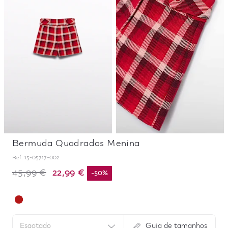
Bermuda Quadrados Menina
Ref.
15-05717-002
22,99 €
45,99 €
-
50
%
Esgotado
Guia de tamanhos