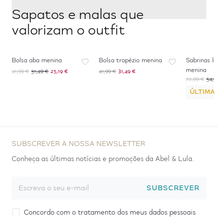
Sapatos e malas que
valorizam o outfit
-
40
%
*
-
25
%
-
40
%
*
Bolsa aba menina
Bolsa trapézio menina
Sabrinas la
menina
41,99 €
31,49 €
25,19 €
41,99 €
31,49 €
72,99 €
54,7
ÚLTIMA
SUBSCREVER A NOSSA NEWSLETTER
Conheça as últimas notícias e promoções da Abel & Lula.
SUBSCREVER
Concordo com o tratamento dos meus dados pessoais