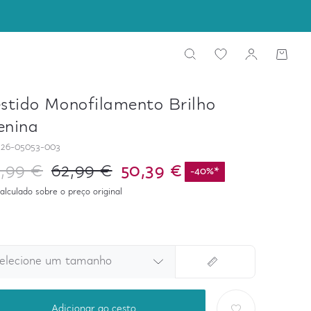
stido Monofilamento Brilho
enina
26-05053-003
,99 €
62,99 €
50,39 €
-
40
%
*
alculado sobre o preço original
elecione um tamanho
Adicionar ao cesto