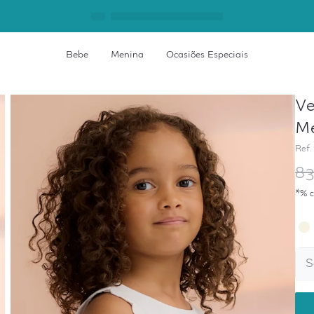
Bebe
Menina
Ocasiões Especiais
Ve
M
Ref.
83
*% c
S