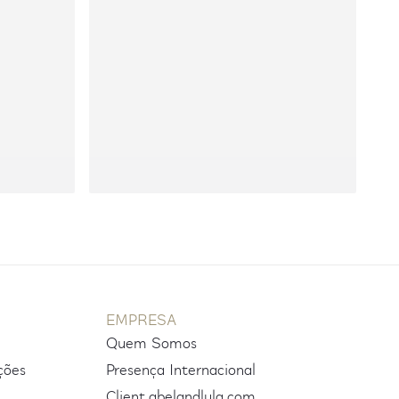
EMPRESA
Quem Somos
ções
Presença Internacional
Client.abelandlula.com