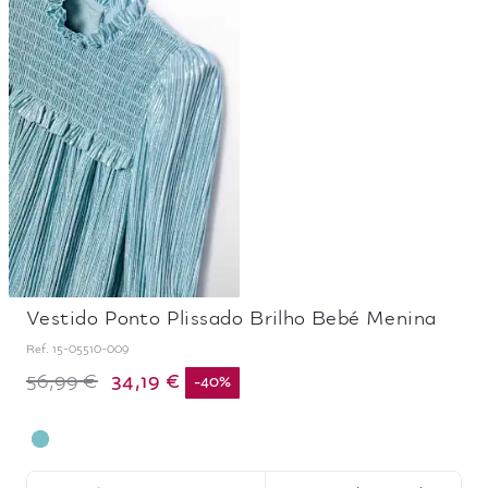
Vestido Ponto Plissado Brilho Bebé Menina
Ref.
15-05510-009
34,19 €
56,99 €
-
40
%