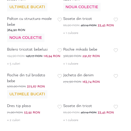
ULTIMELE BUCATI
NOUA COLECTIE
-
50
%
*
Palton cu structura moale
Sosete din tricot
bebe
66,90 RON
40,14 RON
33,45 RON
364,90 RON
+ 1 culoare
NOUA COLECTIE
-
40
%
*
-
25
%
Bolero tricotat bebelusi
Rochie mikado bebe
194,90 RON
146,17 RON
116,94 RON
388,90 RON
291,67 RON
+ 5 culori
+ 1 culoare
-
25
%
-
40
%
Rochie din tul brodata
Jacheta din denim
bebe
272,90 RON
163,74 RON
500,90 RON
375,67 RON
ULTIMELE BUCATI
-
25
%
-
50
%
*
Dres tip plasa
Sosete din tricot
71,90 RON
53,92 RON
66,90 RON
40,14 RON
33,45 RON
+ 2 culori
+ 1 culoare