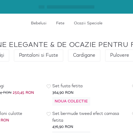
Bebelusi
Fete
Ocazii Speciale
NE ELEGANTE & DE OCAZIE PENTRU 
și
Pantaloni si Fuste
Cardigane
Pulovere
ngi
Set fusta fetita
54 RON
250,45 RON
364,90 RON
NOUA COLECTIE
oni culotte
Set bermude tweed efect camasa
fetita
7 RON
476,90 RON