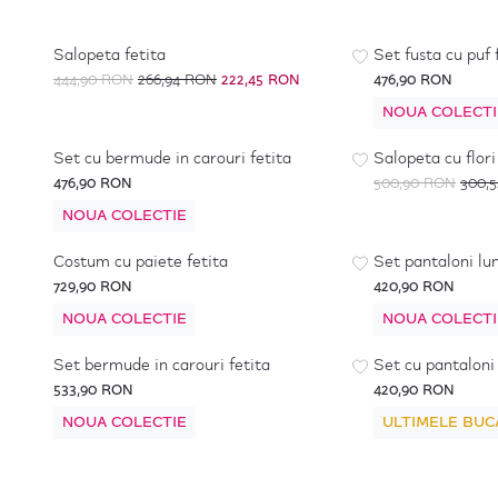
-
50
%
*
Salopeta fetita
Set fusta cu puf 
444,90 RON
266,94 RON
222,45 RON
476,90 RON
NOUA COLECTI
-
50
%
*
Set cu bermude in carouri fetita
Salopeta cu flori
476,90 RON
500,90 RON
300,
NOUA COLECTIE
Costum cu paiete fetita
Set pantaloni lun
729,90 RON
420,90 RON
NOUA COLECTIE
NOUA COLECTI
Set bermude in carouri fetita
Set cu pantaloni 
533,90 RON
420,90 RON
NOUA COLECTIE
ULTIMELE BUC