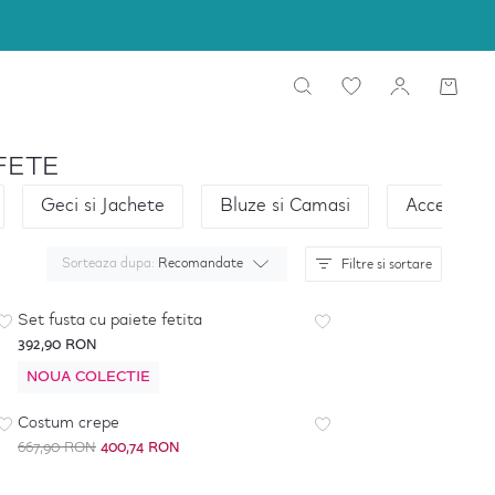
FETE
Geci si Jachete
Bluze si Camasi
Accesorii
Sorteaza dupa:
Recomandate
Filtre si sortare
Set fusta cu paiete fetita
392,90 RON
NOUA COLECTIE
-
40
%
Costum crepe
667,90 RON
400,74 RON