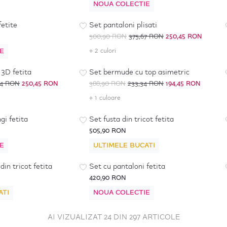
NOUA COLECTIE
-
50
%
*
fetite
Set pantaloni plisati
500,90 RON
375,67 RON
250,45 RON
E
+ 2 culori
-
50
%
*
 3D fetita
Set bermude cu top asimetric
54 RON
250,45 RON
388,90 RON
233,34 RON
194,45 RON
+ 1 culoare
gi fetita
Set fusta din tricot fetita
505,90 RON
E
ULTIMELE BUCATI
din tricot fetita
Set cu pantaloni fetita
420,90 RON
ATI
NOUA COLECTIE
AI VIZUALIZAT 24 DIN 297 ARTICOLE