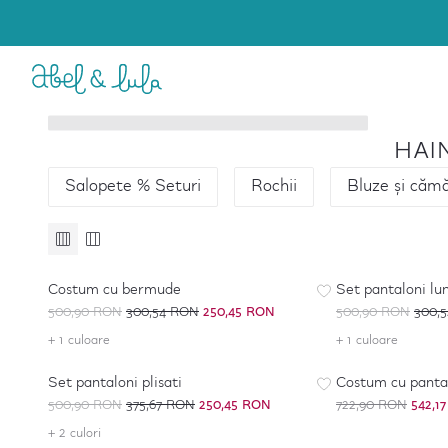
Bebe Fetita
Fetita
HAI
6 - 36 luni
4 - 16 ani
Salopete % Seturi
Rochii
Bluze și cămă
Accesorii
Accesorii
-
50
%
*
-
50
%
*
Costum cu bermude
Set pantaloni lu
500,90 RON
300,54 RON
250,45 RON
500,90 RON
300,
+ 1 culoare
-
50
%
*
+ 1 culoare
-
25
%
Set pantaloni plisati
Costum cu pantal
500,90 RON
375,67 RON
250,45 RON
722,90 RON
542,1
+ 2 culori