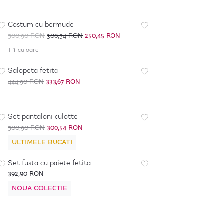
-
50
%
*
Costum cu bermude
500,90 RON
300,54 RON
250,45 RON
+ 1 culoare
-
25
%
Salopeta fetita
444,90 RON
333,67 RON
-
40
%
Set pantaloni culotte
500,90 RON
300,54 RON
ULTIMELE BUCATI
Set fusta cu paiete fetita
392,90 RON
NOUA COLECTIE