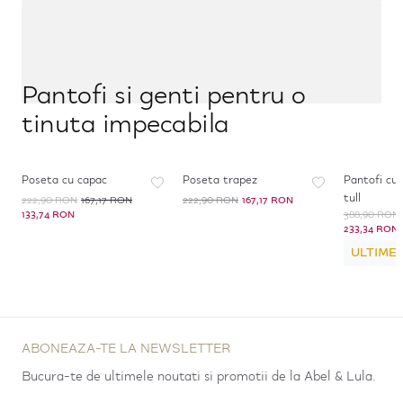
Pantofi si genti pentru o
tinuta impecabila
-
40
%
*
-
25
%
-
40
%
*
Poseta cu capac
Poseta trapez
Pantofi cu 
tull
222,90 RON
167,17 RON
222,90 RON
167,17 RON
133,74 RON
388,90 RON
233,34 RON
ULTIMEL
ABONEAZA-TE LA NEWSLETTER
Bucura-te de ultimele noutati si promotii de la Abel & Lula.