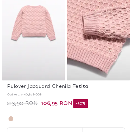
Pulover Jacquard Chenila Fetita
Cod Art.
15-05828-008
106,95 RON
213,90 RON
-
50
%