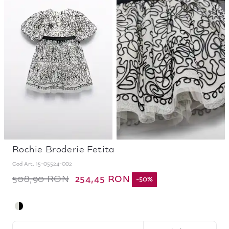
Rochie Broderie Fetita
Cod Art.
15-05524-002
254,45 RON
508,90 RON
-
50
%