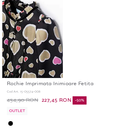
Rochie Imprimata Inimioare Fetita
Cod Art.
15-05574-008
227,45 RON
454,90 RON
-
50
%
OUTLET