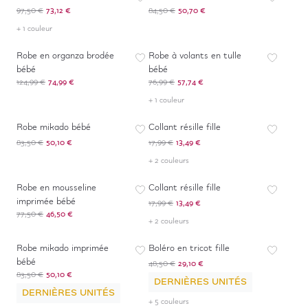
97,50 €
73,12 €
84,50 €
50,70 €
+ 1 couleur
-
40
%
-
25
%
Robe en organza brodée
Robe à volants en tulle
bébé
bébé
124,99 €
74,99 €
76,99 €
57,74 €
+ 1 couleur
-
40
%
-
25
%
Robe mikado bébé
Collant résille fille
83,50 €
50,10 €
17,99 €
13,49 €
+ 2 couleurs
-
40
%
-
25
%
Robe en mousseline
Collant résille fille
imprimée bébé
17,99 €
13,49 €
77,50 €
46,50 €
+ 2 couleurs
-
40
%
-
40
%
Robe mikado imprimée
Boléro en tricot fille
bébé
48,50 €
29,10 €
83,50 €
50,10 €
DERNIÈRES UNITÉS
DERNIÈRES UNITÉS
+ 5 couleurs
-
25
%
-
50
%