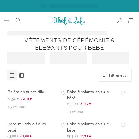
VÊTEMENTS DE CÉRÉMONIE &
ÉLÉGANTS POUR BÉBÉ
Filtres et tri
-
40
%
-
50
%
Boléro en tricot fille
Robe à volants en tulle
bébé
48,50 €
29,10 €
83,50 €
41,75 €
+ 5 couleurs
+ 1 couleur
-
25
%
-
50
%
Robe mikado à fleurs
Robe à volants en tulle
bébé
bébé
83,99 €
62,99 €
83,50 €
41,75 €