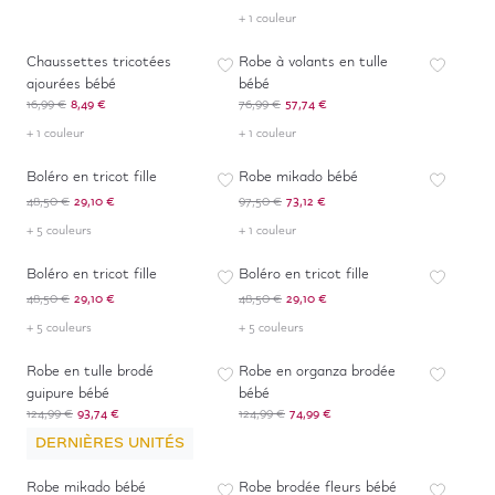
+ 1 couleur
-
50
%
-
25
%
Chaussettes tricotées
Robe à volants en tulle
ajourées bébé
bébé
16,99 €
8,49 €
76,99 €
57,74 €
+ 1 couleur
+ 1 couleur
-
40
%
-
25
%
Boléro en tricot fille
Robe mikado bébé
48,50 €
29,10 €
97,50 €
73,12 €
+ 5 couleurs
+ 1 couleur
-
40
%
-
40
%
Boléro en tricot fille
Boléro en tricot fille
48,50 €
29,10 €
48,50 €
29,10 €
+ 5 couleurs
+ 5 couleurs
-
25
%
-
40
%
Robe en tulle brodé
Robe en organza brodée
guipure bébé
bébé
124,99 €
93,74 €
124,99 €
74,99 €
DERNIÈRES UNITÉS
-
25
%
-
40
%
Robe mikado bébé
Robe brodée fleurs bébé