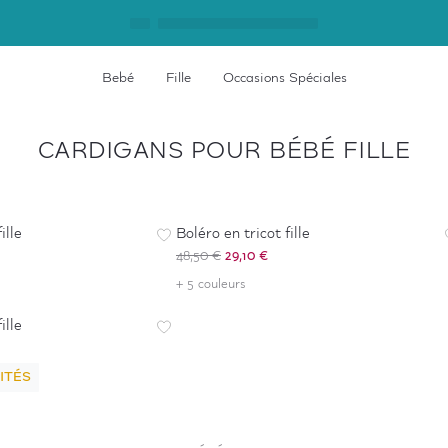
Bebé
Fille
Occasions Spéciales
CARDIGANS POUR BÉBÉ FILLE
-
40
%
ille
Boléro en tricot fille
48,50 €
29,10 €
+ 5 couleurs
ille
ITÉS