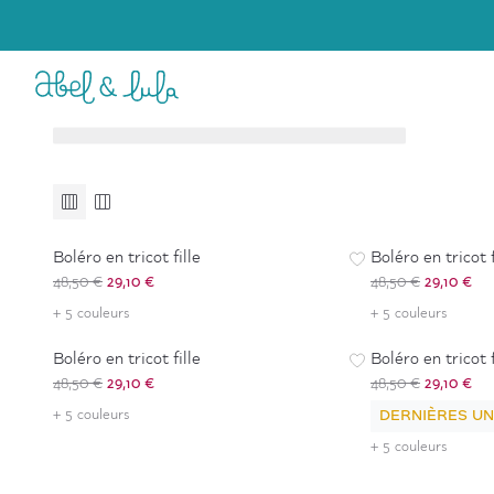
Bébé Fille
Fille
6 à 36 mois
4 à 16 ans
Accessoires
Accessoires
-
40
%
-
40
%
Boléro en tricot fille
Boléro en tricot f
48,50 €
29,10 €
48,50 €
29,10 €
-
40
%
-
40
%
+ 5 couleurs
+ 5 couleurs
Boléro en tricot fille
Boléro en tricot f
48,50 €
29,10 €
48,50 €
29,10 €
+ 5 couleurs
DERNIÈRES UN
+ 5 couleurs