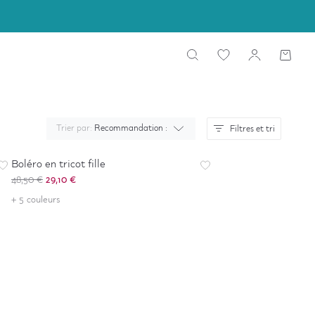
Trier par:
Recommandation :
Filtres et tri
-
40
%
Boléro en tricot fille
48,50 €
29,10 €
+ 5 couleurs