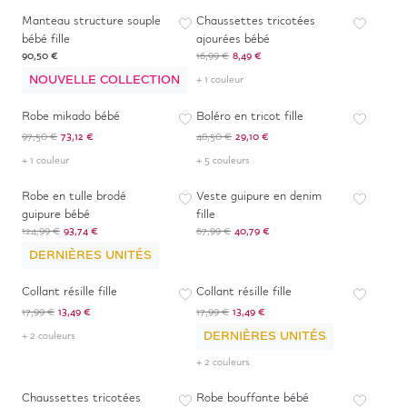
Manteau structure souple
Chaussettes tricotées
bébé fille
ajourées bébé
90,50 €
16,99 €
8,49 €
NOUVELLE COLLECTION
+ 1 couleur
-
25
%
-
40
%
Robe mikado bébé
Boléro en tricot fille
97,50 €
73,12 €
48,50 €
29,10 €
+ 1 couleur
+ 5 couleurs
-
25
%
-
40
%
Robe en tulle brodé
Veste guipure en denim
guipure bébé
fille
124,99 €
93,74 €
67,99 €
40,79 €
DERNIÈRES UNITÉS
-
25
%
-
25
%
Collant résille fille
Collant résille fille
17,99 €
13,49 €
17,99 €
13,49 €
DERNIÈRES UNITÉS
+ 2 couleurs
+ 2 couleurs
-
50
%
-
25
%
Chaussettes tricotées
Robe bouffante bébé