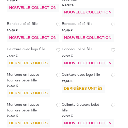
20,99 €
124,99 €
NOUVELLE COLLECTION
NOUVELLE COLLECTION
Bandeau bébé fille
Bandeau bébé fille
20,99 €
20,99 €
NOUVELLE COLLECTION
NOUVELLE COLLECTION
Ceinture avec logo fille
Bandeau bébé fille
27,99 €
20,99 €
DERNIÈRES UNITÉS
NOUVELLE COLLECTION
Manteau en fausse
Ceinture avec logo fille
fourrure bébé fille
27,99 €
69,50 €
DERNIÈRES UNITÉS
DERNIÈRES UNITÉS
Manteau en fausse
Collants à cœurs bébé
fourrure bébé fille
fille
69,50 €
20,99 €
DERNIÈRES UNITÉS
NOUVELLE COLLECTION
-
50
%