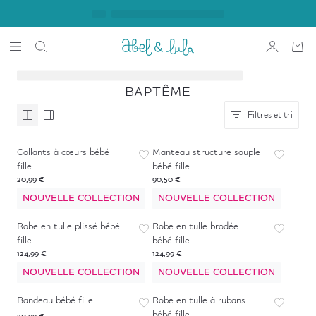
BAPTÊME
Filtres et tri
Collants à cœurs bébé
Manteau structure souple
fille
bébé fille
20,99 €
90,50 €
NOUVELLE COLLECTION
NOUVELLE COLLECTION
Robe en tulle plissé bébé
Robe en tulle brodée
fille
bébé fille
124,99 €
124,99 €
NOUVELLE COLLECTION
NOUVELLE COLLECTION
Bandeau bébé fille
Robe en tulle à rubans
bébé fille