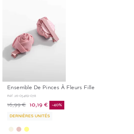
Ensemble De Pinces À Fleurs Fille
Réf.
26-05469-078
10,19 €
16,99 €
-
40
%
DERNIÈRES UNITÉS