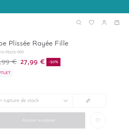
pe Plissée Rayée Fille
15-05573-002
,99 €
27,99 €
-
50
%
TLET
n rupture de stock
Ajouter au panier