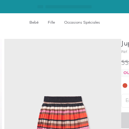
Bebé
Fille
Occasions Spéciales
Ju
Réf.
55
OU
E