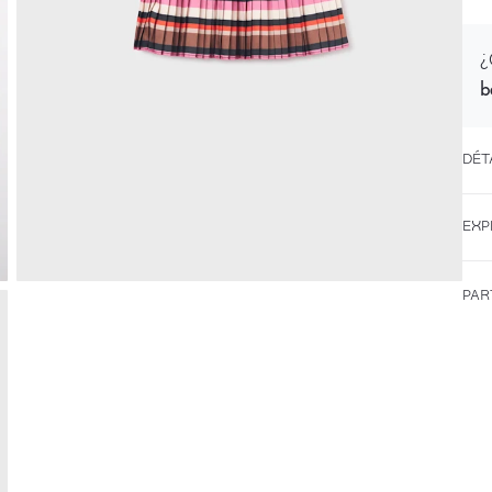
¿
b
DÉT
EXP
PAR