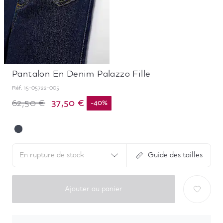
Pantalon En Denim Palazzo Fille
Réf.
15-05722-005
37,50 €
62,50 €
-
40
%
En rupture de stock
Guide des tailles
Ajouter au panier