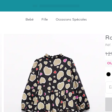
Bebé
Fille
Occasions Spéciales
Ro
Réf.
12
OU
E