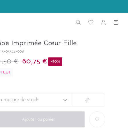
be Imprimée Cœur Fille
15-05574-008
1,50 €
60,75 €
-
50
%
TLET
n rupture de stock
Ajouter au panier