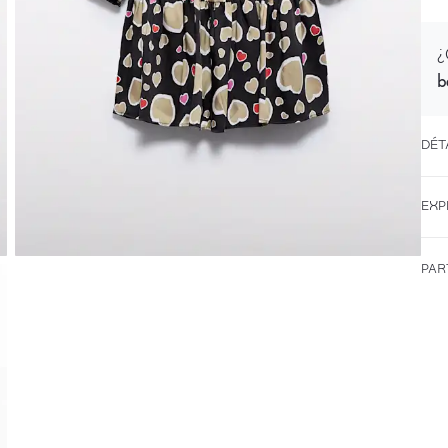
¿
b
DÉT
EXP
PAR