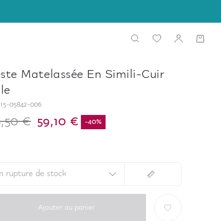
ste Matelassée En Simili-Cuir
lle
15-05842-006
,50 €
59,10 €
-
40
%
n rupture de stock
Ajouter au panier