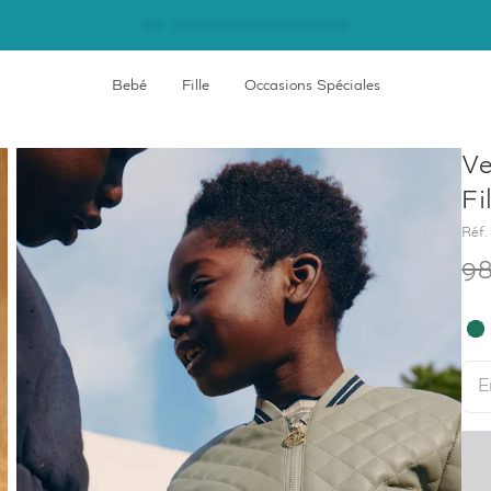
Bebé
Fille
Occasions Spéciales
Ve
Fi
Réf.
98
E