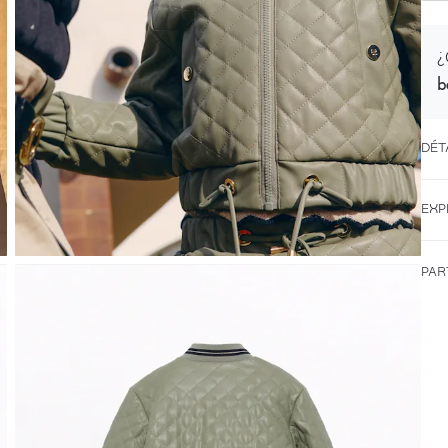
¿
b
DÉT
EXP
PAR