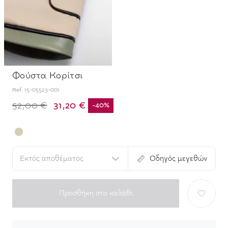
Φούστα Κορίτσι
Ref.
15-05523-001
31,20 €
52,00 €
-
40
%
Εκτός αποθέματος
Οδηγός μεγεθών
Προσθήκη στο καλάθι