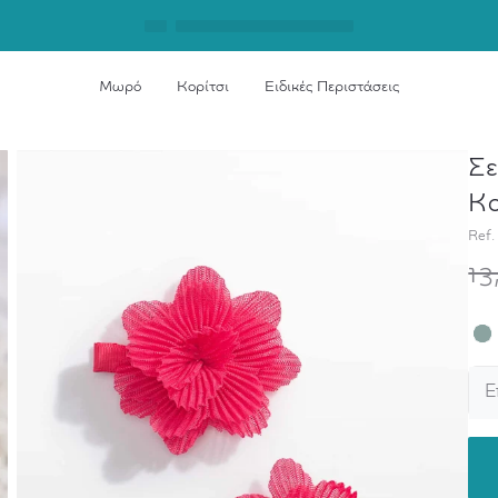
Μωρό
Κορίτσι
Ειδικές Περιστάσεις
Σε
Κο
Ref.
13
Ε