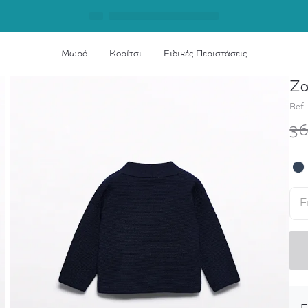
Μωρό
Κορίτσι
Ειδικές Περιστάσεις
Ζα
Αρχική σελίδα
Ζακέτα Πλεκτή Bebe Αγόρι
Ref.
36
Ε