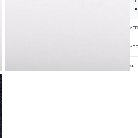
Ε
π
ΛΕΠ
ΑΠΟ
ΜΟΙ