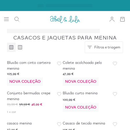
CASACOS E JAQUETAS PARA MENINA
Filtros e triagem
Blusão com cinto carteira
Colete acolchoado pelo
menina
menina
105,99 €
47,99 €
NOVA COLEÇÃO
NOVA COLEÇÃO
-
50
%
*
Conjunto bermudas crepe
Blusão curto menina
menina
100,99 €
93,99 €
56,39 €
46,99 €
NOVA COLEÇÃO
1 + cor
casaco menina
Casaco de tecido menina