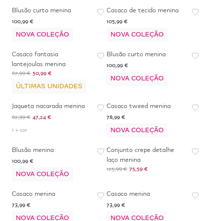
Blusão curto menina
Casaco de tecido menina
100,99 €
105,99 €
NOVA COLEÇÃO
NOVA COLEÇÃO
-
25
%
Casaco fantasia
Blusão curto menina
lantejoulas menina
100,99 €
67,99 €
50,99 €
NOVA COLEÇÃO
ÚLTIMAS UNIDADES
-
25
%
Jaqueta nacarada menina
Casaco tweed menina
62,99 €
47,24 €
78,99 €
NOVA COLEÇÃO
1 + cor
-
40
%
Blusão menina
Conjunto crepe detalhe
laço menina
100,99 €
125,99 €
75,59 €
NOVA COLEÇÃO
Casaco menina
Casaco menina
73,99 €
73,99 €
NOVA COLEÇÃO
NOVA COLEÇÃO