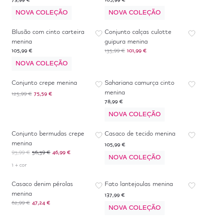
73,99 €
105,99 €
NOVA COLEÇÃO
NOVA COLEÇÃO
-
25
%
Blusão com cinto carteira
Conjunto calças culotte
menina
guipura menina
105,99 €
135,99 €
101,99 €
NOVA COLEÇÃO
-
40
%
Conjunto crepe menina
Sahariana camurça cinto
menina
125,99 €
75,59 €
78,99 €
NOVA COLEÇÃO
-
50
%
*
Conjunto bermudas crepe
Casaco de tecido menina
menina
105,99 €
93,99 €
56,39 €
46,99 €
NOVA COLEÇÃO
1 + cor
-
25
%
Casaco denim pérolas
Fato lantejoulas menina
menina
137,99 €
62,99 €
47,24 €
NOVA COLEÇÃO