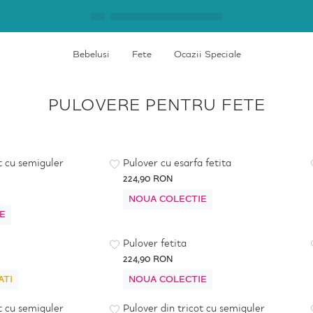
Bebelusi
Fete
Ocazii Speciale
PULOVERE PENTRU FETE
t cu semiguler
Pulover cu esarfa fetita
224,90 RON
NOUA COLECTIE
E
Pulover fetita
224,90 RON
ATI
NOUA COLECTIE
t cu semiguler
Pulover din tricot cu semiguler