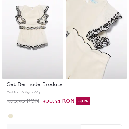
Set Bermude Brodate
Cod Art.
26-05211-004
300,54 RON
500,90 RON
-
40
%