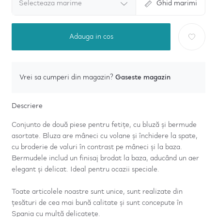
Selecteaza marime
Ghid marimi
Adauga in cos
Gaseste magazin
Vrei sa cumperi din magazin?
Descriere
Conjunto de două piese pentru fetițe, cu bluză și bermude
asortate. Bluza are mâneci cu volane și închidere la spate,
cu broderie de valuri în contrast pe mâneci și la baza.
Bermudele includ un finisaj brodat la baza, aducând un aer
elegant și delicat. Ideal pentru ocazii speciale.
Toate articolele noastre sunt unice, sunt realizate din
țesături de cea mai bună calitate și sunt concepute în
Spania cu multă delicatețe.