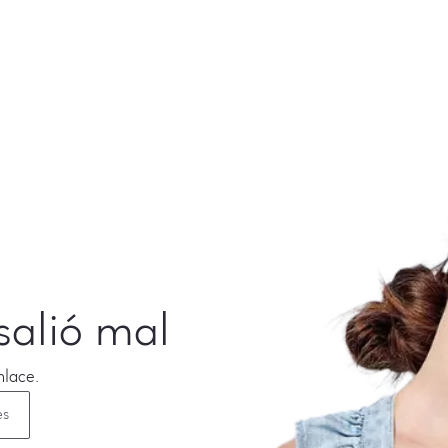
salió mal
nlace.
es