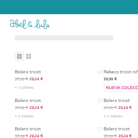
Bebé Niña
Niña
6 a 36 meses
4 a 16 años
Accesorios y Complementos
Accesorios y Complementos
-
25
%
Bolero tricot
Rebeca tricot ni
38,99 €
29,24 €
39,99 €
+ 7 colores
-
25
%
NUEVA COLECC
-
25
%
Bolero tricot
Bolero tricot
38,99 €
29,24 €
38,99 €
29,24 €
-
25
%
-
25
%
+ 7 colores
+ 7 colores
Bolero tricot
Bolero tricot
38,99 €
29,24 €
38,99 €
29,24 €