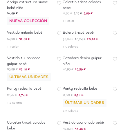
Abrigo estructura suave
Calcetin tricot calados
bebé niña
bebé
64,99 €
11,99 €
7,19 €
5,99 €
NUEVA COLECCIÓN
+ 1 color
-
25
%
-
40
%
*
Vestido mikado bebé
Bolero tricot bebé
69,99 €
52,49 €
34,99 €
26,24 €
20,99 €
+ 1 color
+ 5 colores
-
25
%
-
40
%
Vestido tul bordado
Cazadora denim guipur
guipur bebé
niña
89,99 €
67,49 €
48,99 €
29,39 €
ÚLTIMAS UNIDADES
-
25
%
-
25
%
Panty redecilla bebé
Panty redecilla bebé
12,99 €
9,74 €
12,99 €
9,74 €
ÚLTIMAS UNIDADES
+ 2 colores
+ 2 colores
-
40
%
-
25
%
Calcetin tricot calados
Vestido abullonado bebé
bebé
69,99 €
52,49 €