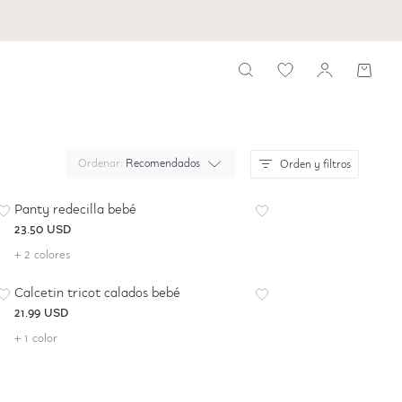
Ordenar:
Recomendados
Orden y filtros
Panty redecilla bebé
23.50 USD
+ 2 colores
Calcetin tricot calados bebé
21.99 USD
+ 1 color