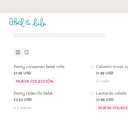
Bebé Niña
Niña
6 a 36 meses
4 a 16 años
Accesorios y Complementos
Accesorios y Complementos
Panty corazones bebé niña
Calcetin tricot 
27.99 USD
21.99 USD
NUEVA COLECCIÓN
+ 1 color
Panty redecilla bebé
Leotardo calado
23.50 USD
27.99 USD
+ 2 colores
NUEVA COLECC