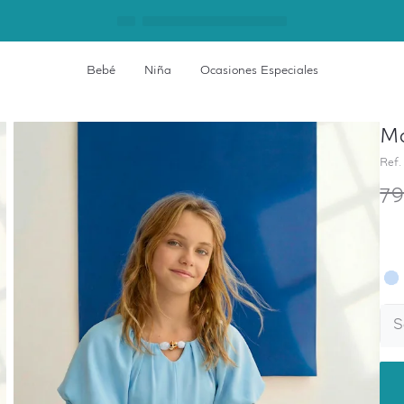
Bebé
Niña
Ocasiones Especiales
Mo
Ref.
79
S