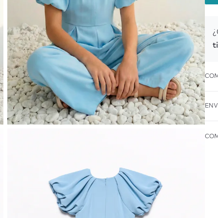
¿
t
COM
ENV
COM