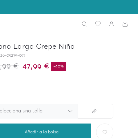
no Largo Crepe Niña
26-05275-077
,99 €
47,99 €
-
40
%
elecciona una talla
Añadir a la bolsa