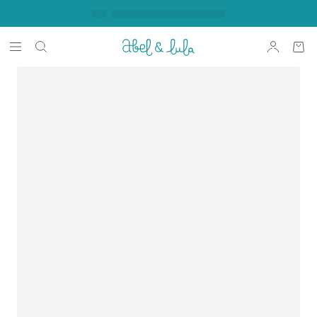
NIEZAPOMNIANY DZIEŃ ORAZ STYLIZACJA
STYL NA KAŻDY DZIEŃ
TRENDAMI
Codzienna Elegancja
Chrzest
Get the look!
DZIEWCZYNKA
NIEMOWLĘ